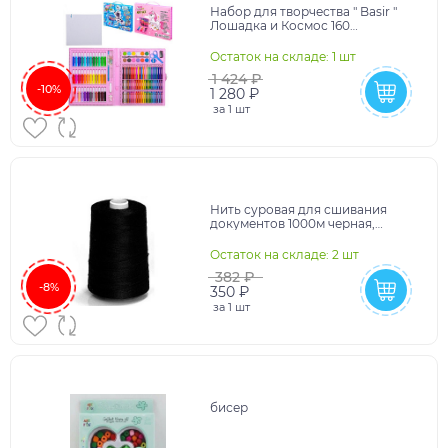
Набор для творчества " Basir "
Лошадка и Космос 160
предметов: восковые мелки-
24цв, маслянная пасте
Остаток на складе: 1 шт
1 424 ₽
-10%
1 280 ₽
за
1 шт
Нить суровая для сшивания
документов 1000м черная,
диаметр 1мм, лавсан
Остаток на складе: 2 шт
382 ₽
-8%
350 ₽
за
1 шт
бисер