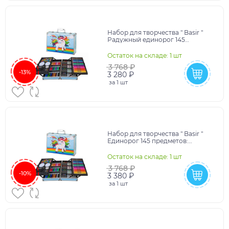
Набор для творчества " Basir "
Радужный единорог 145
маслянная пастель- 24цв,
акварель- 24цв, акваре
Остаток на складе: 1 шт
3 768 ₽
-13%
3 280 ₽
за
1 шт
Набор для творчества " Basir "
Единорог 145 предметов:
маслянная пастель- 24цв,
акварель- 24цв, аква
Остаток на складе: 1 шт
3 768 ₽
-10%
3 380 ₽
за
1 шт