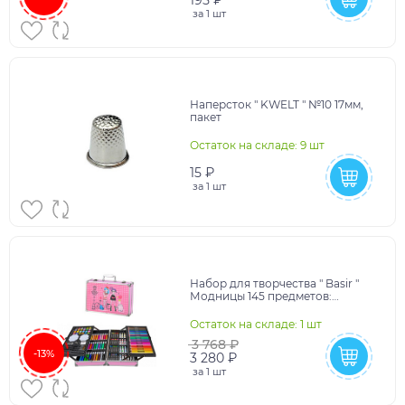
195 ₽
за
1 шт
Наперсток " KWELT " №10 17мм,
пакет
Остаток на складе: 9 шт
15 ₽
за
1 шт
Набор для творчества " Basir "
Модницы 145 предметов:
маслянная пастель- 24цв,
акварель- 24цв, аквар
Остаток на складе: 1 шт
3 768 ₽
-13%
3 280 ₽
за
1 шт