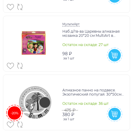
МультиАрт
Наб д/тв-ва Царевны алмазная
мозаика 20*20 см MultiArt в
кор.40шт
Остаток на складе: 27 шт
98 ₽
за
1 шт
Алмазное панно на подвесе.
Экзотический попугай. 30*50см.
Арт. 08397
Остаток на складе: 36 шт
475 ₽
-20%
380 ₽
за
1 шт