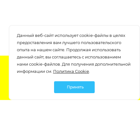
Данный веб-сайт использует cookie-файлы в целях
предоставления вам лучшего пользовательского
опыта на нашем сайте. Продолжая использовать
данный сайт, вы соглашаетесь с использованием
нами cookie-файлов. Для получения дополнительной
Подпишитесь на нашу рассылку
информации см.
Политика Cookie
.
узнавайте о скидках и акциях самые первые!
Принять
Мы в социальных сетях: