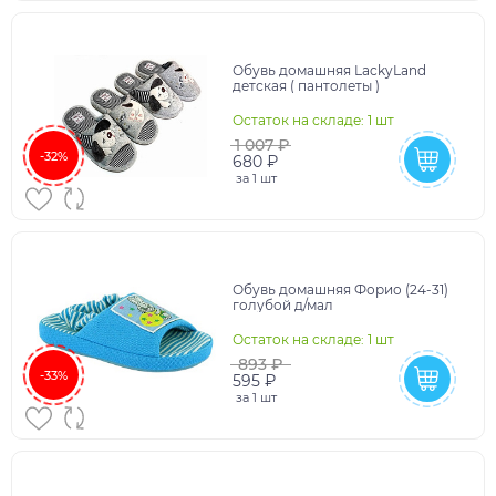
Обувь домашняя LackyLand
детская ( пантолеты )
Остаток на складе: 1 шт
1 007 ₽
-32%
680 ₽
за
1 шт
Обувь домашняя Форио (24-31)
голубой д/мал
Остаток на складе: 1 шт
893 ₽
-33%
595 ₽
за
1 шт