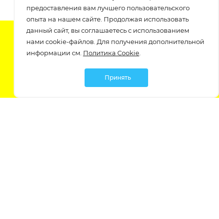
предоставления вам лучшего пользовательского
опыта на нашем сайте. Продолжая использовать
данный сайт, вы соглашаетесь с использованием
Подпишитесь на нашу рассылку
нами cookie-файлов. Для получения дополнительной
узнавайте о скидках и акциях самые первые!
информации см.
Политика Cookie
.
Принять
Мы в социальных сетях:
Политика обработки персональных данных
Политика обработки файлов Cookie
Политика конфиденциальности