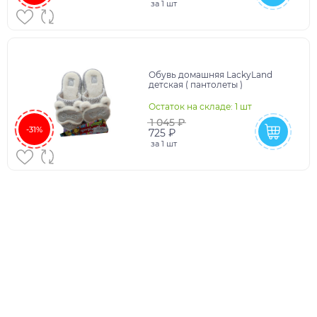
за
1 шт
Обувь домашняя LackyLand
детская ( пантолеты )
Остаток на складе: 1 шт
1 045 ₽
-31%
725 ₽
за
1 шт