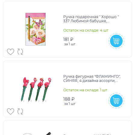
Ручка подарочная " Хорошо "
337 Любимой бабушке,
7,5*135мм, металл, блёстки в
лаке, со стилусом
Остаток на складе: 4 шт
181 ₽
за
1 шт
Ручка фигурная "ФЛАМИНГО",
СИНЯЯ, 4 дизайна ассорти,
линия письма 0,5 мм, дисплей,
BRAUBERG
Остаток на складе: 1 шт
188 ₽
за
1 шт