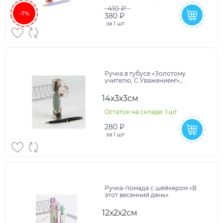
410 ₽
-7%
380 ₽
за
1 шт
Ручка в тубусе «Золотому
учителю, С Уважением!»,
пластик, синяя паста, 1.0 мм
14х3х3см
Остаток на складе: 1 шт
280 ₽
за
1 шт
Ручка-помада с шейкером «В
этот весенний день»
12х2х2см