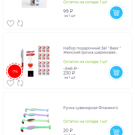
Остаток на складе: 1 шт
99 ₽
за
1 шт
Набор подарочный 3в1 " Basir "
Женский (ручка шариковая
автоматическая, брелок в форме
сердечка с фо
Остаток на складе: 1 шт
246 ₽
-7%
230 ₽
за
1 шт
Ручка сувенирная Фламинго
Остаток на складе: 1 шт
20 ₽
за
1 шт