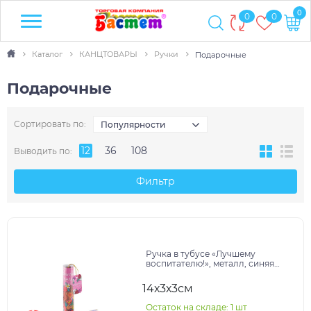
0
0
0
Каталог
КАНЦТОВАРЫ
Ручки
Подарочные
Подарочные
Сортировать по:
Популярности
12
36
108
Выводить по:
Фильтр
Ручка в тубусе «Лучшему
воспитателю!», металл, синяя
паста, пишущий узел 1 мм
14х3х3см
Остаток на складе: 1 шт