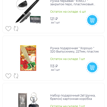
Ручка перьевая " KWELT "
закрытое перо, пластиковый
держатель, пипеточный
механизм для заправки черн
Остаток на складе: 4 шт
121 ₽
за
1 шт
Ручка подарочная " Хорошо "
320 Выпускнику, 227мм, пластик
Остаток на складе: 1 шт
113 ₽
за
1 шт
Набор подарочный 2в1 (ручка,
брелок) картонная коробка
Остаток на складе: 1 шт