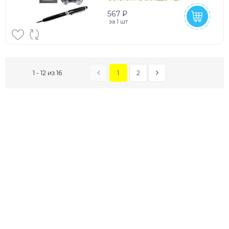
567 ₽
за
1 шт
1
2
1 - 12 из 16