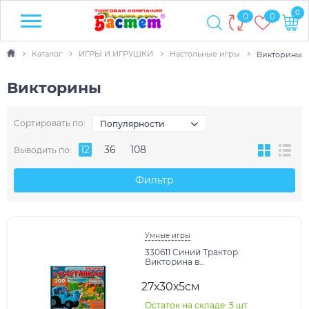
0
0
0
Каталог
ИГРЫ И ИГРУШКИ
Настольные игры
Викторины
Викторины
Сортировать по:
Популярности
12
36
108
Выводить по:
Фильтр
Умные игры
330611 Синий Трактор.
Викторина в
картинках.Настольная игра.300
карточек с вопросами. Умные
27х30х5см
игры.в к
Остаток на складе: 5 шт