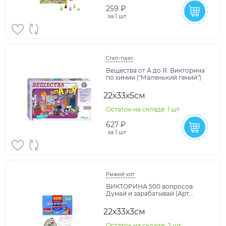
259 ₽
за
1 шт
Степ-пазл
Вещества от А до Я. Викторина
по химии ("Маленький гений")
22х33х5см
Остаток на складе: 1 шт
627 ₽
за
1 шт
Рыжий кот
ВИКТОРИНА 500 вопросов.
Думай и зарабатывай (Арт.
ИН-4927)
22х33х3см
Остаток на складе: 2 шт