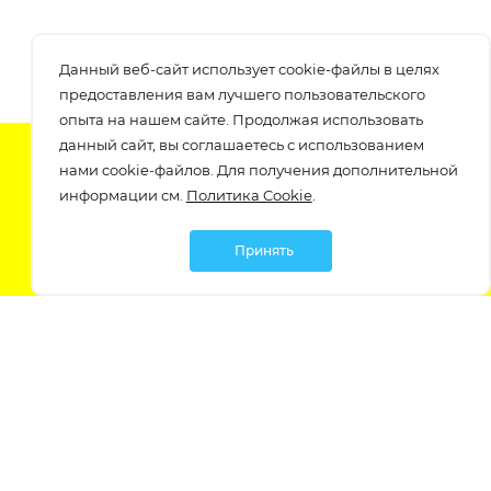
Данный веб-сайт использует cookie-файлы в целях
предоставления вам лучшего пользовательского
опыта на нашем сайте. Продолжая использовать
данный сайт, вы соглашаетесь с использованием
Подпишитесь на нашу рассылку
нами cookie-файлов. Для получения дополнительной
узнавайте о скидках и акциях самые первые!
информации см.
Политика Cookie
.
Принять
Мы в социальных сетях:
Политика обработки персональных данных