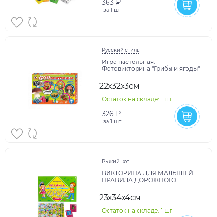
363 ₽
за
1 шт
Русский стиль
Игра настольная.
Фотовикторина "Грибы и ягоды"
22х32х3см
Остаток на складе: 1 шт
326 ₽
за
1 шт
Рыжий кот
ВИКТОРИНА ДЛЯ МАЛЫШЕЙ.
ПРАВИЛА ДОРОЖНОГО
ДВИЖЕНИЯ (Арт.ИН-9171)
23х34х4см
Остаток на складе: 1 шт