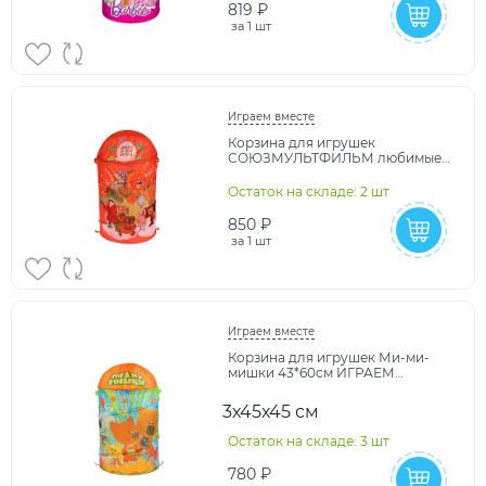
819 ₽
за
1 шт
Играем вместе
Корзина для игрушек
СОЮЗМУЛЬТФИЛЬМ любимые
герои 43*60см ИГРАЕМ ВМЕСТЕ
в кор.24шт
Остаток на складе: 2 шт
850 ₽
за
1 шт
Играем вместе
Корзина для игрушек Ми-ми-
мишки 43*60см ИГРАЕМ
ВМЕСТЕ в кор.24шт
3х45х45 см
Остаток на складе: 3 шт
780 ₽