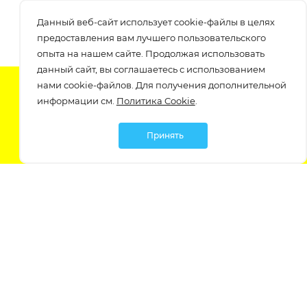
Данный веб-сайт использует cookie-файлы в целях
предоставления вам лучшего пользовательского
опыта на нашем сайте. Продолжая использовать
данный сайт, вы соглашаетесь с использованием
нами cookie-файлов. Для получения дополнительной
Подпишитесь на нашу рассылку
информации см.
Политика Cookie
.
узнавайте о скидках и акциях самые первые!
Принять
Мы в социальных сетях:
Политика обработки персональных данных