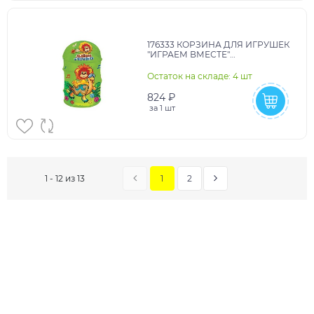
176333 КОРЗИНА ДЛЯ ИГРУШЕК
"ИГРАЕМ ВМЕСТЕ"
СОЮЗМУЛЬФИЛЬМ "ЛЬВЕНОК
И ЧЕРЕПАХА" В ПАК. в кор.24шт
Остаток на складе: 4 шт
824 ₽
за
1 шт
1
2
1 - 12 из 13