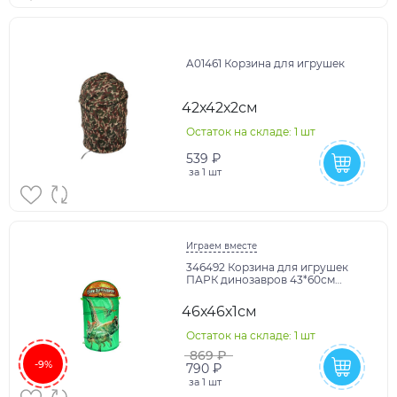
A01461 Корзина для игрушек
42х42х2см
Остаток на складе: 1 шт
539 ₽
за
1 шт
Играем вместе
346492 Корзина для игрушек
ПАРК динозавров 43*60см
ИГРАЕМ ВМЕСТЕ в кор.24шт
46х46х1см
Остаток на складе: 1 шт
869 ₽
-9%
790 ₽
за
1 шт