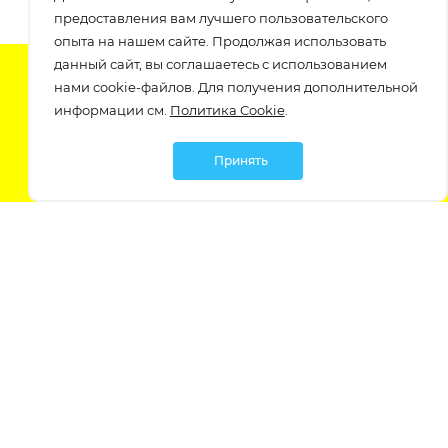
предоставления вам лучшего пользовательского
опыта на нашем сайте. Продолжая использовать
данный сайт, вы соглашаетесь с использованием
Подпишитесь на нашу рассылку
нами cookie-файлов. Для получения дополнительной
узнавайте о скидках и акциях самые первые!
информации см.
Политика Cookie
.
Принять
Мы в социальных сетях:
Политика обработки персональных данных
Политика обработки файлов Cookie
Политика конфиденциальности