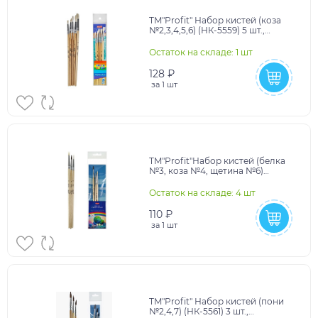
TM"Profit" Набор кистей (коза
№2,3,4,5,6) (НК-5559) 5 шт.,
деревянная ручка, крат 12
Остаток на складе: 1 шт
128 ₽
за
1 шт
TM"Profit"Набор кистей (белка
№3, коза №4, щетина №6)
(НК-5558)3 шт., деревянная
ручка, крат 12
Остаток на складе: 4 шт
110 ₽
за
1 шт
TM"Profit" Набор кистей (пони
№2,4,7) (НК-5561) 3 шт.,