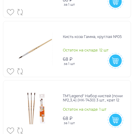
за
1 шт
Кисть коза Гамма, круглая №05
Остаток на складе: 12 шт
68 ₽
за
1 шт
TM"Legend" Набор кистей (пони
№2,3,4) (НК-7430) 3 шт., крат 12
Остаток на складе: 1 шт
68 ₽
за
1 шт