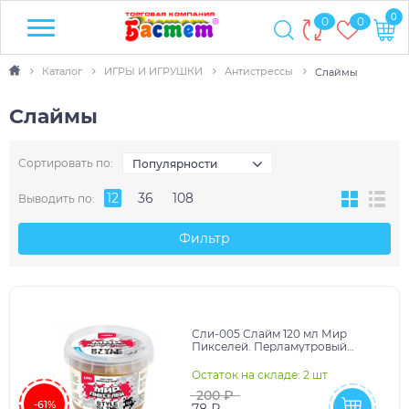
0
0
0
Каталог
ИГРЫ И ИГРУШКИ
Антистрессы
Слаймы
Слаймы
Сортировать по:
Популярности
12
36
108
Выводить по:
Фильтр
Сли-005 Слайм 120 мл Мир
Пикселей. Перламутровый
золотой (с ароматом банана)
Остаток на складе: 2 шт
200 ₽
-61%