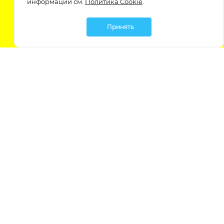
информации см.
Политика Cookie
.
Принять
Мы в социальных сетях:
Политика обработки персональных данных
Политика обработки файлов Cookie
Политика конфиденциальности
Контакты
Россия, Ростовская область,
г. Батайск, ул. Южная 11 «А»