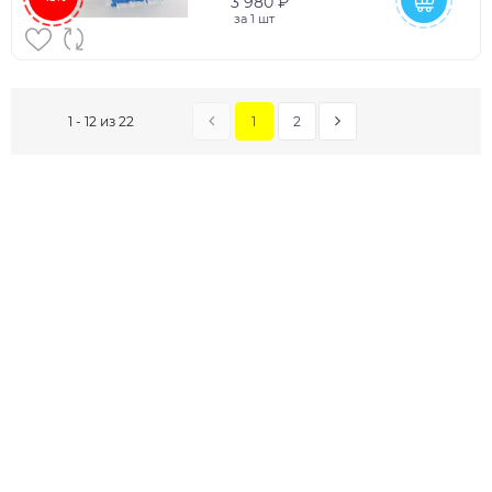
3 980 ₽
за
1 шт
1
2
1 - 12 из 22