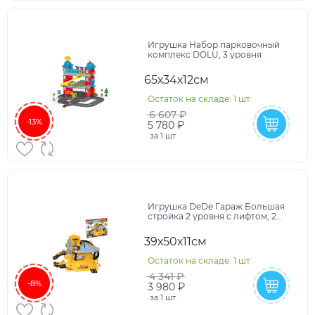
Игрушка Набор парковочный
комплекс DOLU, 3 уровня
65х34х12см
Остаток на складе: 1 шт
6 607 ₽
-13%
5 780 ₽
за
1 шт
Игрушка DeDe Гараж Большая
стройка 2 уровня с лифтом, 2
метал. машинки
39х50х11см
Остаток на складе: 1 шт
4 341 ₽
-8%
3 980 ₽
за
1 шт