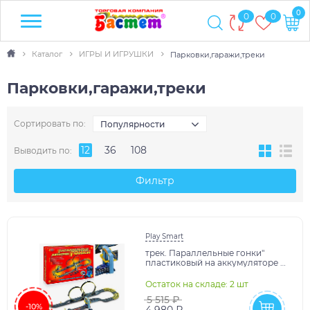
0
0
0
Каталог
ИГРЫ И ИГРУШКИ
Парковки,гаражи,треки
Парковки,гаражи,треки
Сортировать по:
Популярности
12
36
108
Выводить по:
Фильтр
Play Smart
трек. Параллельные гонки"
пластиковый на аккумуляторе с
пультами управления 2 шт.
695см.
Остаток на складе: 2 шт
5 515 ₽
-10%