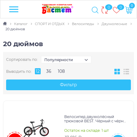
0
0
0
Каталог
СПОРТ И ОТДЫХ
Велосипеды
Двухколесные
20 дюймов
20 дюймов
Сортировать по:
Популярности
12
36
108
Выводить по:
Фильтр
Велосипед двухколёсный
трюковой BEST. Чёрный с чёрно-
красными ободами. Колёса 20
дюймов(арт.ВЛ-2048)
Остаток на складе: 1 шт