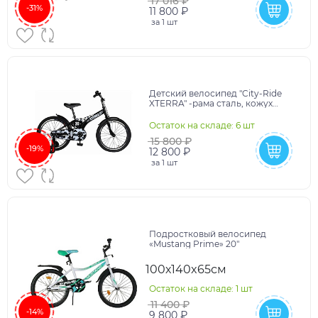
17 016 ₽
-31%
11 800 ₽
за
1 шт
Детский велосипед "City-Ride
XTERRA" -рама сталь, кожух
цепи 100%, диски алюм. 20,
втулки сталь, пок
Остаток на складе: 6 шт
15 800 ₽
-19%
12 800 ₽
за
1 шт
Подростковый велосипед
«Mustang Prime» 20"
100х140x65см
Остаток на складе: 1 шт
11 400 ₽
-14%
9 800 ₽