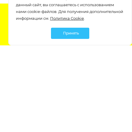
данный сайт, вы соглашаетесь с использованием
нами cookie-файлов. Для получения дополнительной
Подпишитесь на нашу рассылку
информации см.
Политика Cookie
.
узнавайте о скидках и акциях самые первые!
Принять
Мы в социальных сетях:
Политика обработки персональных данных
Политика обработки файлов Cookie
Политика конфиденциальности