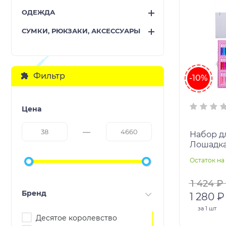
ОДЕЖДА
СУМКИ, РЮКЗАКИ, АКСЕССУАРЫ
Фильтр
-10%
Цена
Набор дл
Лошадка
предмет
Остаток на 
24цв, м
1 424 ₽
Бренд
1 280 ₽
за
1 шт
Десятое королевство