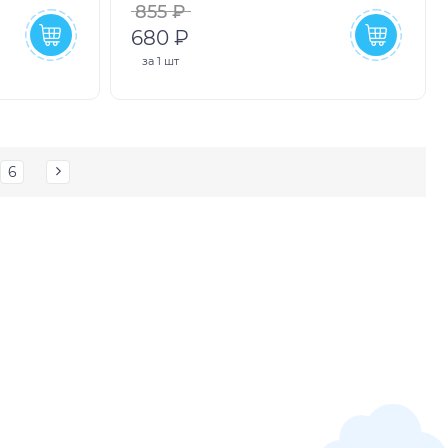
855 ₽
680 ₽
за
1 шт
6