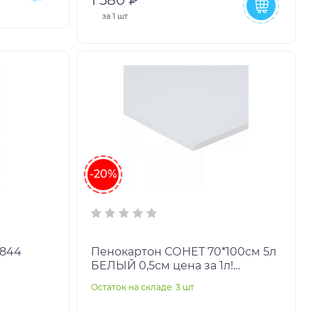
за
1 шт
-20%
6844
Пенокартон СОНЕТ 70*100см 5л
БЕЛЫЙ 0,5см цена за 1л!
арт.262452153 (1/5/25л.)
Остаток на складе: 3 шт