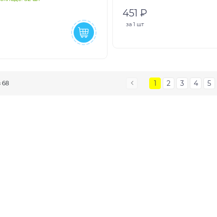
451 ₽
за
1 шт
1
2
3
4
5
з 68