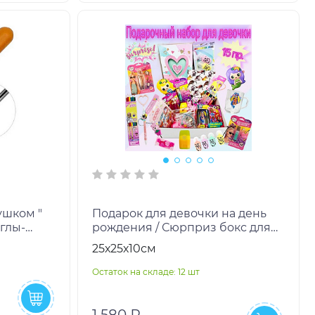
ушком "
Подарок для девочки на день
иглы-
рождения / Сюрприз бокс для
ка
детей / Набор для девочки / BOX
25х25х10см
номер 4
Остаток на складе: 12 шт
1 580 ₽