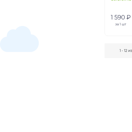
1 590 ₽
за
1 шт
1 - 12 и