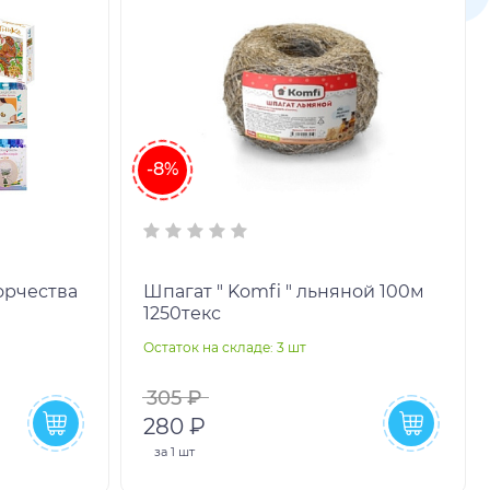
-8%
орчества
Шпагат " Komfi " льняной 100м
1250текс
Остаток на складе: 3 шт
305 ₽
280 ₽
за
1 шт