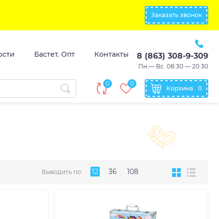
Заказать звонок
ости
Бастет. Опт
Контакты
8 (863) 308-9-309
Пн.— Вс. 08:30 — 20:30
0
0
Корзина
0
12
36
108
Выводить по: