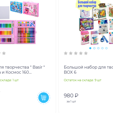
я творчества " Basir "
Большой набор для тв
 и Космос 160
BOX 6
ов: восковые мелки-
складе: 1 шт
Остаток на складе: 9 шт
аслянная пасте
980 ₽
за
1 шт