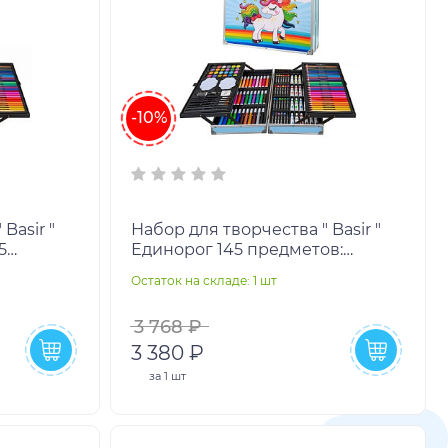
-10%
Basir "
Набор для творчества " Basir "
5
Единорог 145 предметов:
цв,
маслянная пастель- 24цв,
Остаток на складе: 1 шт
акварель- 24цв, аква
3 768 ₽
3 380 ₽
за
1 шт