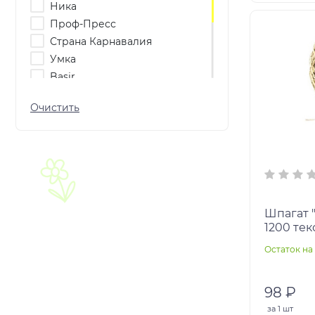
Ника
Проф-Пресс
Страна Карнавалия
Умка
Basir
Рыжий кот
Lori
Колорит
РАКЕТА
РУССКИЙ СТИЛЬ
ФАНТАЗЁР
Десятое королевство
Шпагат " 
1200 тек
Остаток на 
98 ₽
за
1 шт