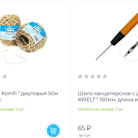
Komfi " джутовый 50м
Шило канцелярское с 
с
KWELT " 150мм, длина 
50мм, пластиковая руч
складе: 2 шт
Остаток на складе: 2 шт
65 ₽
за
1 шт