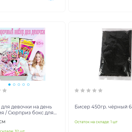
 для девочки на день
Бисер 450гр. чёрный 
я / Сюрприз бокс для
Набор для девочки / BOX
5см
Остаток на складе: 1 шт
складе: 32 шт