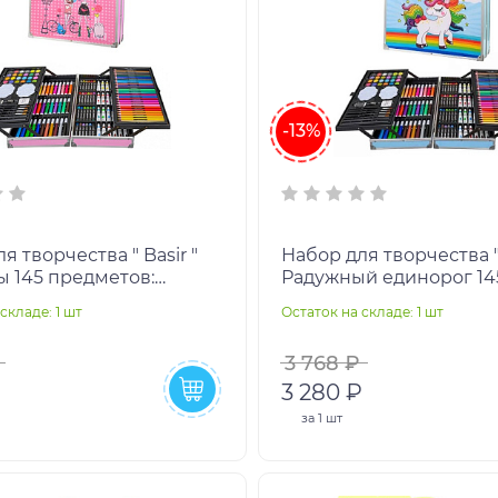
-13%
я творчества " Basir "
Набор для творчества " 
 145 предметов:
Радужный единорог 14
я пастель- 24цв,
маслянная пастель- 24
складе: 1 шт
Остаток на складе: 1 шт
- 24цв, аквар
акварель- 24цв, акваре
3 768 ₽
₽
3 280 ₽
за
1 шт