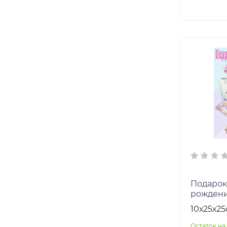
Подарок
рождени
детей / 
10х25х2
номер 3
Остаток на 