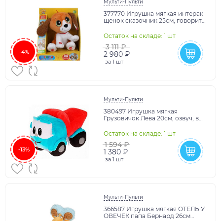
Мульти-Пульти
377770 Игрушка мягкая интерак
щенок сказочник 25см, говорит,
поёт, в кор. МУЛЬТИ-ПУЛЬТИ в
кор.12шт
Остаток на складе: 1 шт
3 111 ₽
-4%
2 980 ₽
за
1 шт
Мульти-Пульти
380497 Игрушка мягкая
Грузовичок Лева 20см, озвуч, в
пак. МУЛЬТИ-ПУЛЬТИ в
кор.24шт
Остаток на складе: 1 шт
1 594 ₽
-13%
1 380 ₽
за
1 шт
Мульти-Пульти
366587 Игрушка мягкая ОТЕЛЬ У
ОВЕЧЕК папа Бернард 26см