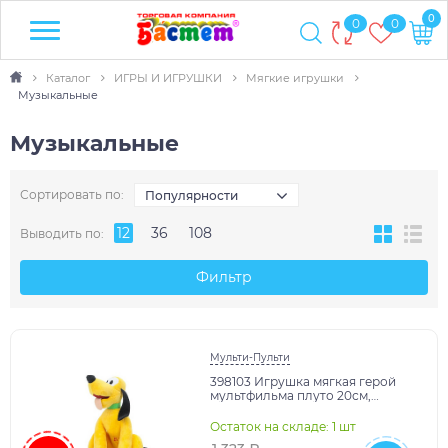
0
0
0
Каталог
ИГРЫ И ИГРУШКИ
Мягкие игрушки
Музыкальные
Музыкальные
Сортировать по:
Популярности
12
36
108
Выводить по:
Фильтр
Мульти-Пульти
398103 Игрушка мягкая герой
мультфильма плуто 20см,
озвученный Добрые игрушки в
кор.24шт
Остаток на складе: 1 шт