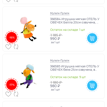
Мульти-Пульти
366584 Игрушка мягкая ОТЕЛЬ У
ОВЕЧЕК Белла 20см озвучена, в
пакете МУЛЬТИ-ПУЛЬТИ в
кор.24шт
Остаток на складе: 1 шт
1 185 ₽
-16%
990 ₽
за
1 шт
Мульти-Пульти
366585 Игрушка мягкая ОТЕЛЬ У
ОВЕЧЕК беня 21см озвучена, в
пакете МУЛЬТИ-ПУЛЬТИ в
кор.24шт
Остаток на складе: 9 шт
1 180 ₽
-17%
980 ₽
за
1 шт