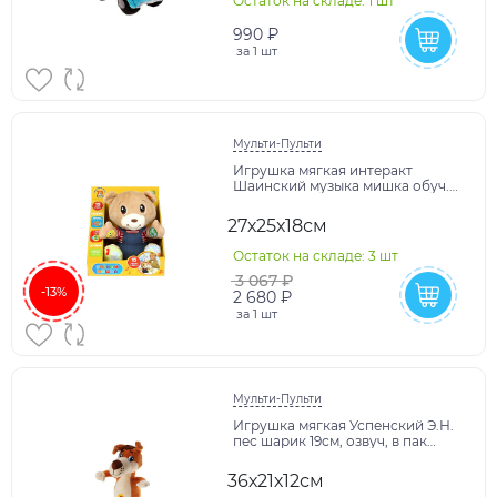
Остаток на складе: 1 шт
990 ₽
за
1 шт
Мульти-Пульти
Игрушка мягкая интеракт
Шаинский музыка мишка обуч.
25см, озвуч, в кор МУЛЬТИ-
ПУЛЬТИ в кор.6шт
27х25х18см
Остаток на складе: 3 шт
3 067 ₽
-13%
2 680 ₽
за
1 шт
Мульти-Пульти
Игрушка мягкая Успенский Э.Н.
пес шарик 19см, озвуч, в пак
МУЛЬТИ-ПУЛЬТИ в кор.24шт
36х21х12см