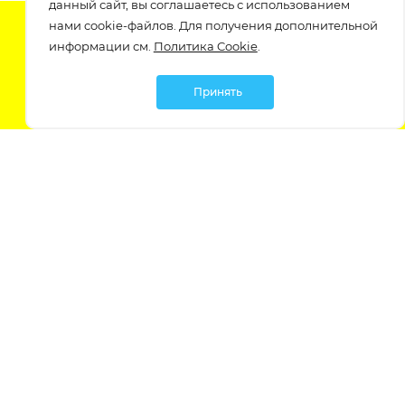
данный сайт, вы соглашаетесь с использованием
нами cookie-файлов. Для получения дополнительной
Подпишитесь на нашу рассылку
информации см.
Политика Cookie
.
узнавайте о скидках и акциях самые первые!
Принять
Мы в социальных сетях:
Политика обработки персональных данных
Политика обработки файлов Cookie
Политика конфиденциальности
Контакты