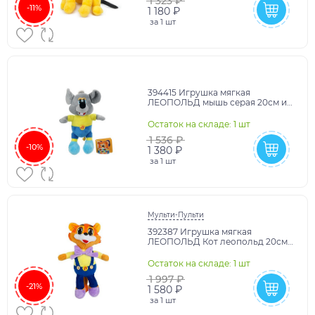
1 323 ₽
-11%
1 180 ₽
за
1 шт
394415 Игрушка мягкая
ЛЕОПОЛЬД мышь серая 20см из
мультфильма, озвуч. "МУЛЬТИ-
ПУЛЬТИ" в кор.24шт
Остаток на складе: 1 шт
1 536 ₽
-10%
1 380 ₽
за
1 шт
Мульти-Пульти
392387 Игрушка мягкая
ЛЕОПОЛЬД Кот леопольд 20см,
озвуч МУЛЬТИ-ПУЛЬТИ в
кор.24шт
Остаток на складе: 1 шт
1 997 ₽
-21%
1 580 ₽
за
1 шт