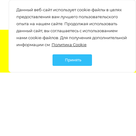
Данный веб-сайт использует cookie-файлы в целях
предоставления вам лучшего пользовательского
опыта на нашем сайте. Продолжая использовать
данный сайт, вы соглашаетесь с использованием
нами cookie-файлов. Для получения дополнительной
Подпишитесь на нашу рассылку
информации см.
Политика Cookie
.
узнавайте о скидках и акциях самые первые!
Принять
Мы в социальных сетях:
Политика обработки персональных данных