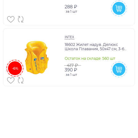
288 ₽
за
1 шт
INTEX
18602 Жилет надув. Делюкс
Школа Плавания, 50х47 см, 3-6
лет в кор. (боится холода) в
кор.24шт
Остаток на складе: 560 шт
417 ₽
-6%
390 ₽
за
1 шт