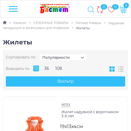
0
0
0
Каталог
СЕЗОННЫЕ ТОВАРЫ
Летние товары
Надувная
продукция и аксессуары для плавания
Жилеты
Жилеты
Сортировать по:
Популярности
12
36
108
Выводить по:
Фильтр
INTEX
Жилет надувной с воротником
3-6 лет
19х13х4см