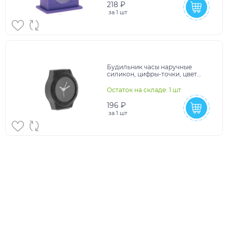
218 ₽
за
1 шт
Будильник часы наручные
силикон, цифры-точки, цвет
циферблат черный 6*6,5см
872909
Остаток на складе: 1 шт
196 ₽
за
1 шт