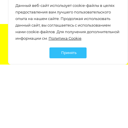
Данный веб-сайт использует cookie-файлы в целях
предоставления вам лучшего пользовательского
опыта на нашем сайте. Продолжая использовать
данный сайт, вы соглашаетесь с использованием
нами cookie-файлов. Для получения дополнительной
Подпишитесь на нашу рассылку
информации см.
Политика Cookie
.
узнавайте о скидках и акциях самые первые!
Принять
Мы в социальных сетях:
Политика обработки персональных данных
Политика обработки файлов Cookie