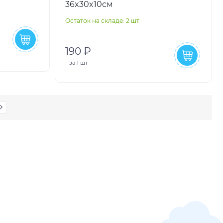
36x30x10см
т,
Остаток на складе: 2 шт
190 ₽
за
1 шт