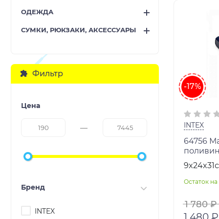
ОДЕЖДА
СУМКИ, РЮКЗАКИ, АКСЕССУАРЫ
Фильтр
-17%
Цена
INTEX
64756 М
поливин
поверхн
9x24x31
76х191х1
Остаток на 
Бренд
1 780 ₽
INTEX
1 480 ₽