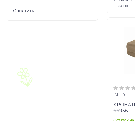
за
1 шт
INTEX
КРОВАТ
66956
Остаток на 