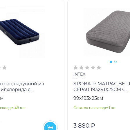
INTEX
атрац надувной из
КРОВАТЬ МАТРАС ВЕ
илхлорида с
СЕРАЯ 193Х91Х25СМ С
остью из флока. Размер
ПОКРЫВАЛОМ НА М
см
99x193x25см
5 см, ремкоплект,
ВСТРОЕННЫЙ НАСОС 
ВН:66998
складе: 48 шт
Остаток на складе: 1 шт
3 880 ₽