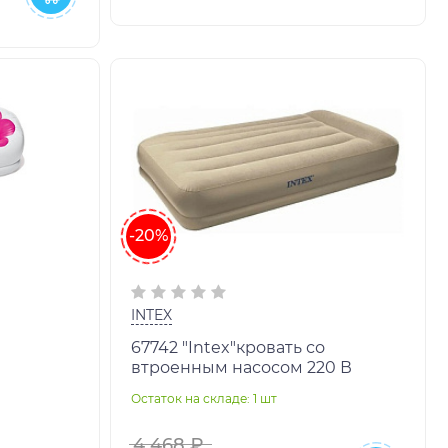
-20%
INTEX
67742 "Intex"кровать со
втроенным насосом 220 В
Остаток на складе: 1 шт
4 468 ₽