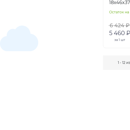
18x46x3
Остаток на 
6 424 ₽
5 460 
за
1 шт
1 - 12 и