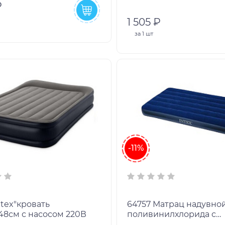
₽
1 505 ₽
за
1 шт
-11%
64757 Матрац надувно
48см с насосом 220В
поливинилхлорида с
поверхностью из флок