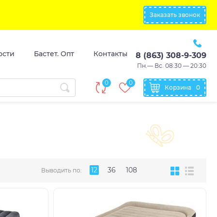
Заказать звонок
ости
Бастет. Опт
Контакты
8 (863) 308-9-309
Пн.— Вс. 08:30 — 20:30
0
0
Корзина
0
12
36
108
Выводить по: