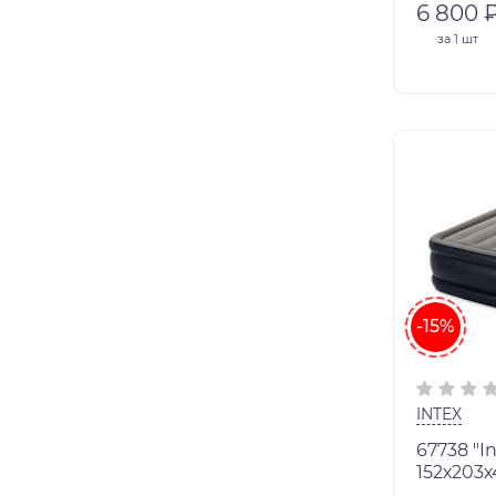
6 800 
за
1 шт
-15%
INTEX
67738 "Intex"кровать
152х203х