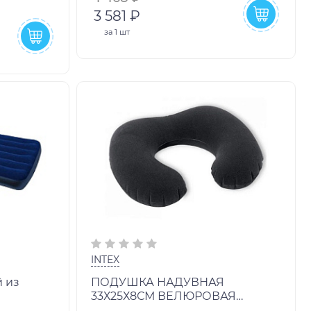
3 581 ₽
за
1 шт
INTEX
й из
ПОДУШКА НАДУВНАЯ
33Х25Х8СМ ВЕЛЮРОВАЯ
а. Размер
ДОРОЖНАЯ НА ШЕЮ ВН:68675