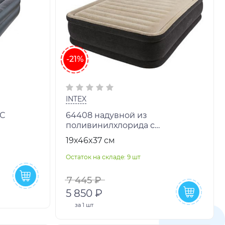
-21%
INTEX
АС
64408 надувной из
поливинилхлорида с
Я
поверхностью из флока.
19x46x37 см
Остаток на складе: 9 шт
7 445 ₽
5 850 ₽
за
1 шт