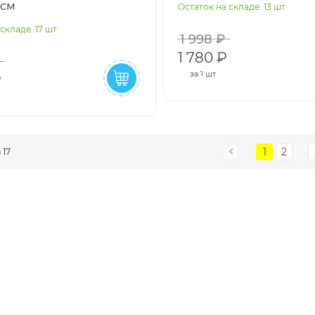
7см
Остаток на складе: 13 шт
99х191х15 см, ремкоплек
складе: 17 шт
1 998 ₽
1 780 ₽
за
1 шт
₽
1
2
з 17