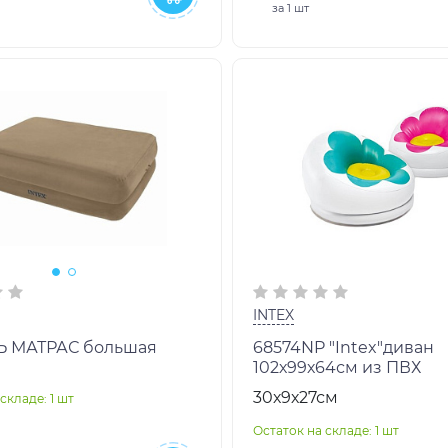
за
1 шт
INTEX
Ь МАТРАС большая
68574NP "Intex"диван
102х99х64см из ПВХ
30х9х27см
складе: 1 шт
Остаток на складе: 1 шт