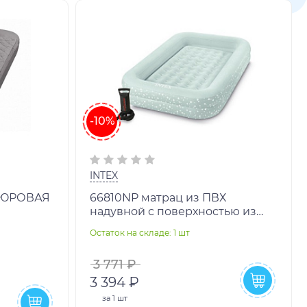
-10%
INTEX
ЛЮРОВАЯ
66810NP матрац из ПВХ
надувной с поверхностью из
ОЛНИИ
флока в комплекте с сумкой
Остаток на складе: 1 шт
220В
переносной из текстильно
3 771 ₽
3 394 ₽
за
1 шт