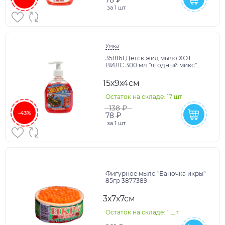
78 ₽
за
1 шт
Умка
351861 Детск жид мыло ХОТ
ВИЛС 300 мл "ягодный микс"
экстракт черед и ромаш Умка в
кор.8шт
15х9х4см
Остаток на складе: 17 шт
138 ₽
-43%
78 ₽
за
1 шт
Фигурное мыло "Баночка икры"
85гр 3877389
3х7х7см
Остаток на складе: 1 шт