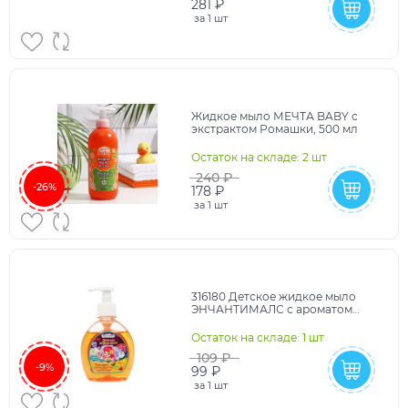
281 ₽
за
1 шт
Жидкое мыло МЕЧТА BABY с
экстрактом Ромашки, 500 мл
Остаток на складе: 2 шт
240 ₽
-26%
178 ₽
за
1 шт
316180 Детское жидкое мыло
ЭНЧАНТИМАЛС с ароматом
мультифрукт, 250 мл Заботливая
мама в кор.8шт
Остаток на складе: 1 шт
109 ₽
-9%
99 ₽
за
1 шт