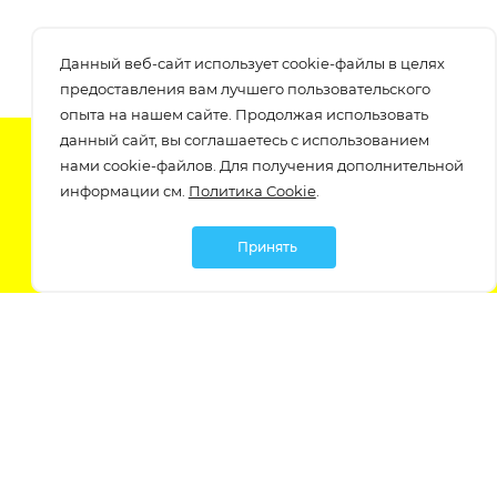
Данный веб-сайт использует cookie-файлы в целях
предоставления вам лучшего пользовательского
опыта на нашем сайте. Продолжая использовать
данный сайт, вы соглашаетесь с использованием
Подпишитесь на нашу рассылку
нами cookie-файлов. Для получения дополнительной
узнавайте о скидках и акциях самые первые!
информации см.
Политика Cookie
.
Принять
Мы в социальных сетях:
Политика обработки персональных данных