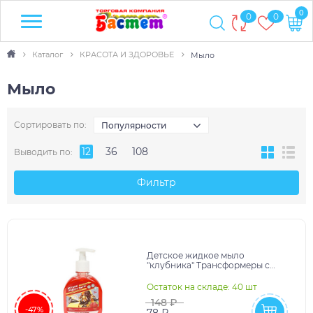
0
0
0
Каталог
КРАСОТА И ЗДОРОВЬЕ
Мыло
Мыло
Сортировать по:
Популярности
12
36
108
Выводить по:
Фильтр
Детское жидкое мыло
"клубника" Трансформеры с
экстрактами овса и череды
300мл Умка в кор.8шт
Остаток на складе: 40 шт
148 ₽
-47%