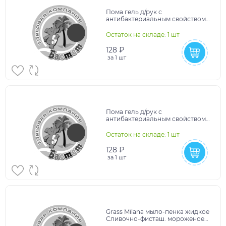
Пома гель д/рук с
антибактериальным свойством
Таежная клюква 50мл (арт 221)
Остаток на складе: 1 шт
128 ₽
за
1 шт
Пома гель д/рук с
антибактериальным свойством
Полевая сказка 50мл (арт 421)
Остаток на складе: 1 шт
128 ₽
за
1 шт
Grass Milana мыло-пенка жидкое
Сливочно-фисташ. мороженое
500мл/Грасс