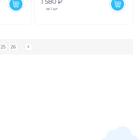
1 580 ₽
за
1 шт
25
26