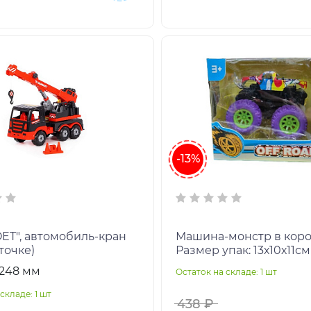
-13%
T", автомобиль-кран
Машина-монстр в коро
точке)
Размер упак: 13х10х11см
х248 мм
Остаток на складе: 1 шт
складе: 1 шт
438 ₽