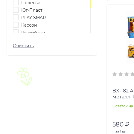
Полесье
Юг-Пласт
PLAY SMART
Кассон
Рыжий кот
КОЛОР ПЛАСТ
РУССКИЙ СТИЛЬ
СВСД
Форма
ПОЛЕСЬЕ
DOLU
DE DE
BX-182 Автовоз с прицепом,
СТРОМ
металл. 
Остаток на 
580 ₽
за
1 шт