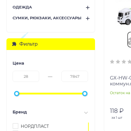
ОДЕЖДА
СУМКИ, РЮКЗАКИ, АКСЕССУАРЫ
Фильтр
Цена
GX-HW-001 Ма
коммун.
упак:12х
Остаток на 
118 ₽
Бренд
за
1 шт
НОРДПЛАСТ