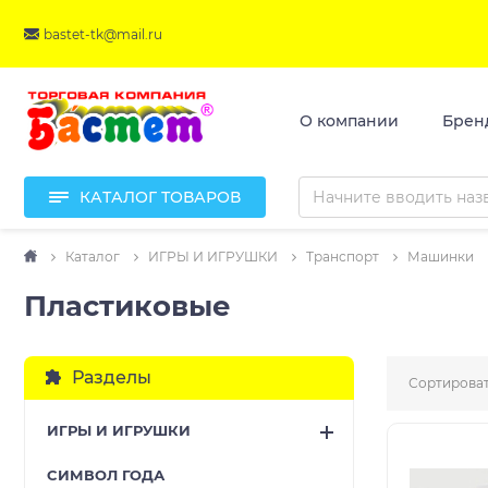
bastet-tk@mail.ru
О компании
Брен
КАТАЛОГ ТОВАРОВ
Каталог
ИГРЫ И ИГРУШКИ
Транспорт
Машинки
Пластиковые
Разделы
Сортироват
ИГРЫ И ИГРУШКИ
CИМВОЛ ГОДА