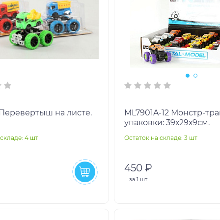
ML7901A-12 Монстр-трак. Размер
упаковки: 39х29х9см.
складе: 4 шт
Остаток на складе: 3 шт
450 ₽
за
1 шт