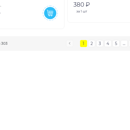
380 ₽
за
1 шт
₽
1
2
3
4
5
...
з 303