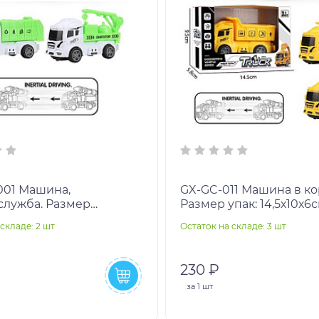
шина,
GX-GC-011 Машина в коробке.
служба. Размер
Размер упак: 14,5х10х6
12х4см.
складе: 2 шт
Остаток на складе: 3 шт
230 ₽
за
1 шт