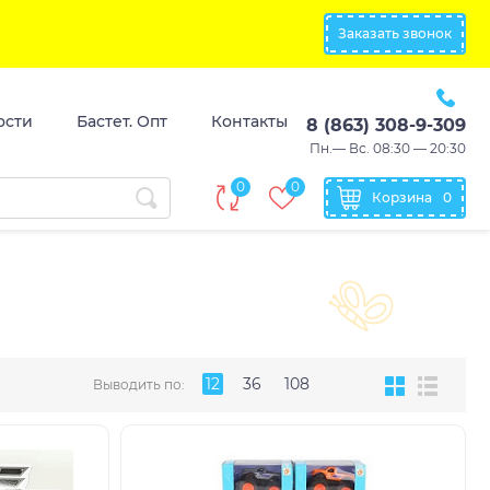
Заказать звонок
ости
Бастет. Опт
Контакты
8 (863) 308-9-309
Пн.— Вс. 08:30 — 20:30
0
0
Корзина
0
12
36
108
Выводить по: