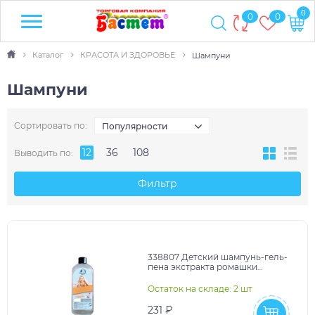
0
0
0
Каталог
КРАСОТА И ЗДОРОВЬЕ
Шампуни
Шампуни
Сортировать по:
Популярности
12
36
108
Выводить по:
Фильтр
338807 Детский шампунь-гель-
пена экстракта ромашки
лаванды и алоэ Вера 1л
Заботливая мама в кор.12ш
Остаток на складе: 2 шт
231 ₽