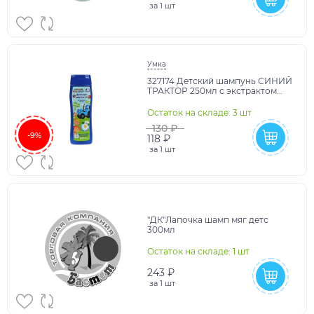
за
1 шт
Умка
327174 Детский шампунь СИНИЙ
ТРАКТОР 250мл с экстрактом
ромашки. Заботливая мама в
кор.6шт
Остаток на складе: 3 шт
130 ₽
-9%
118 ₽
за
1 шт
"ДК"Лапочка шамп мяг детс
300мл
Остаток на складе: 1 шт
243 ₽
за
1 шт