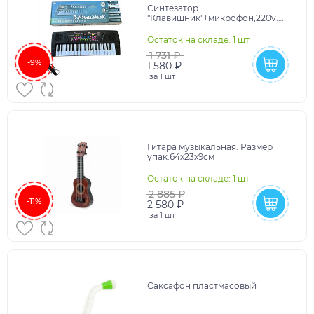
Синтезатор
"Клавишник"+микрофон,220v.
Размер упак:50х18х5см
Остаток на складе: 1 шт
1 731 ₽
-9%
1 580 ₽
за
1 шт
Гитара музыкальная. Размер
упак:64х23х9см
Остаток на складе: 1 шт
2 885 ₽
-11%
2 580 ₽
за
1 шт
Саксафон пластмасовый