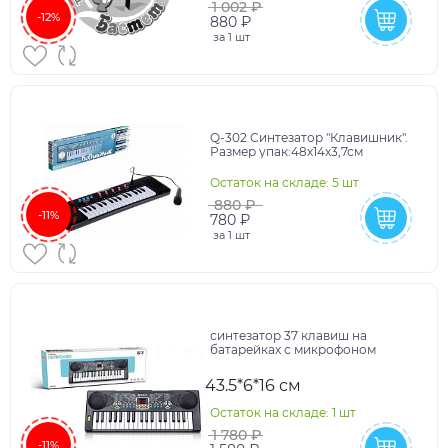
1 002 ₽
-12%
880 ₽
за
1 шт
Q-302 Синтезатор "Клавишник".
Размер упак:48х14х3,7см
Остаток на складе: 5 шт
880 ₽
-11%
780 ₽
за
1 шт
синтезатор 37 клавиш на
батарейках с микрофоном
43.5*6*16 см
Остаток на складе: 1 шт
1 780 ₽
-11%