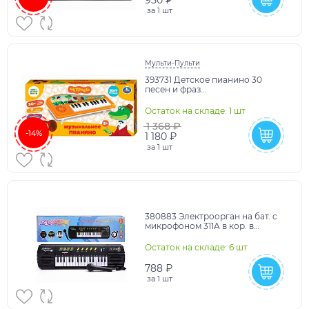
950 ₽
за
1 шт
Мульти-Пульти
393731 Детское пианино 30
песен и фраз
СОЮЗМУЛЬТФИЛЬМ в кор.
Умка в кор.2*36шт
Остаток на складе: 1 шт
1 368 ₽
-14%
1 180 ₽
за
1 шт
380883 Электроорган на бат. с
микрофоном 311A в кор. в
кор.60шт
Остаток на складе: 6 шт
788 ₽
за
1 шт