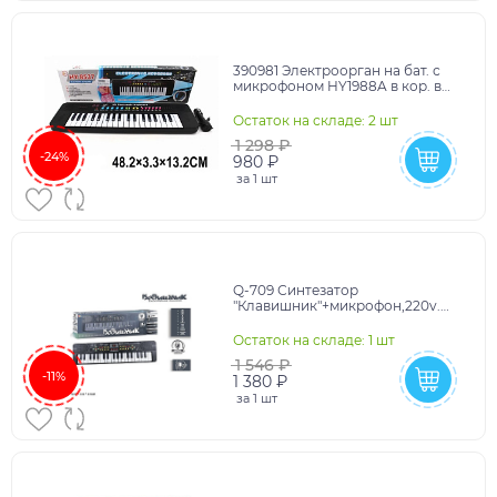
390981 Электроорган на бат. с
микрофоном HY1988A в кор. в
кор.2*36шт
Остаток на складе: 2 шт
1 298 ₽
-24%
980 ₽
за
1 шт
Q-709 Синтезатор
"Клавишник"+микрофон,220v.
Размер упак:53х14х5см
Остаток на складе: 1 шт
1 546 ₽
-11%
1 380 ₽
за
1 шт