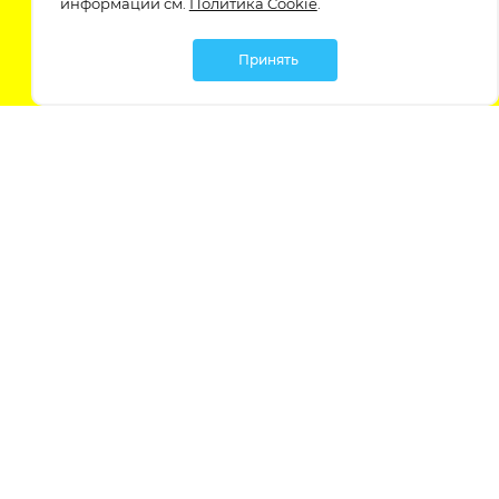
информации см.
Политика Cookie
.
Принять
Мы в социальных сетях:
Политика обработки персональных данных
Политика обработки файлов Cookie
Политика конфиденциальности
Контакты
Россия, Ростовская область,
г. Батайск, ул. Южная 11 «А»