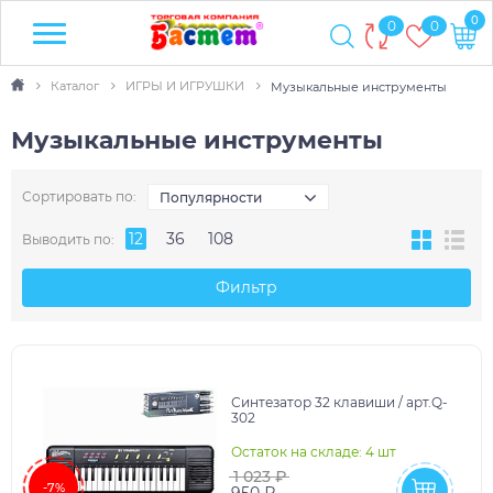
0
0
0
Каталог
ИГРЫ И ИГРУШКИ
Музыкальные инструменты
Музыкальные инструменты
Сортировать по:
Популярности
12
36
108
Выводить по:
Фильтр
Синтезатор 32 клавиши / арт.Q-
302
Остаток на складе: 4 шт
1 023 ₽
-7%