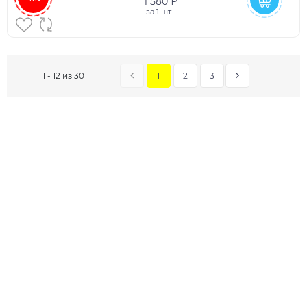
1 580 ₽
за
1 шт
1
2
3
1 - 12 из 30