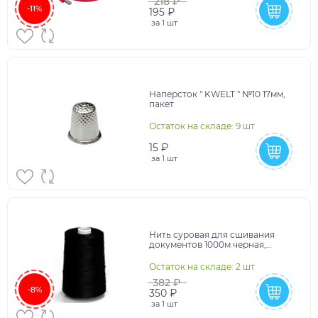
218 ₽
-11%
195 ₽
за
1 шт
Наперсток " KWELT " №10 17мм,
пакет
Остаток на складе: 9 шт
15 ₽
за
1 шт
Нить суровая для сшивания
документов 1000м черная,
диаметр 1мм, лавсан
Остаток на складе: 2 шт
382 ₽
-8%
350 ₽
за
1 шт