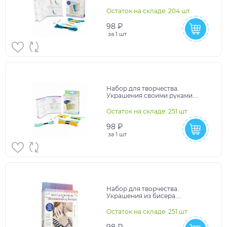
Фенечки из мулине. Морской
Бриз. Арт. 08058
Остаток на складе: 204 шт
98 ₽
за
1 шт
Набор для творчества.
Украшения своими руками.
Фенечки из мулине. Летний
день. Арт. 08061
Остаток на складе: 251 шт
98 ₽
за
1 шт
Набор для творчества.
Украшения из бисера.
Изысканое сияние. Арт. 08285
Остаток на складе: 251 шт
98 ₽