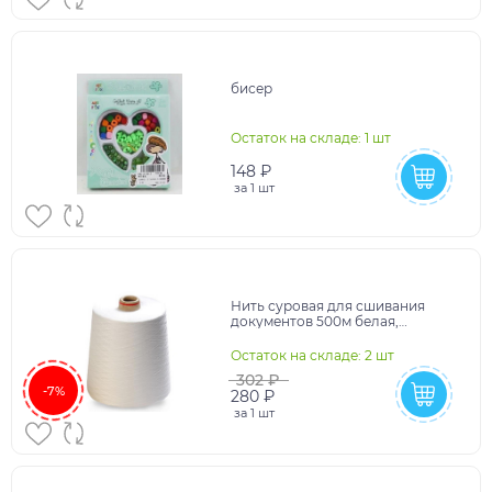
бисер
Остаток на складе: 1 шт
148 ₽
за
1 шт
Нить суровая для сшивания
документов 500м белая,
диаметр 1мм, лавсан
Остаток на складе: 2 шт
302 ₽
-7%
280 ₽
за
1 шт