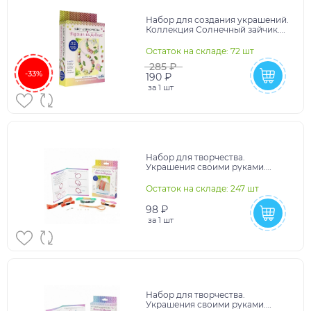
Набор для создания украшений.
Коллекция Солнечный зайчик.
Бусы, браслет. Арт.06159
Остаток на складе: 72 шт
285 ₽
-33%
190 ₽
за
1 шт
Набор для творчества.
Украшения своими руками.
Фенечки из мулине. Фестиваль
красок. Арт. 08059
Остаток на складе: 247 шт
98 ₽
за
1 шт
Набор для творчества.
Украшения своими руками.