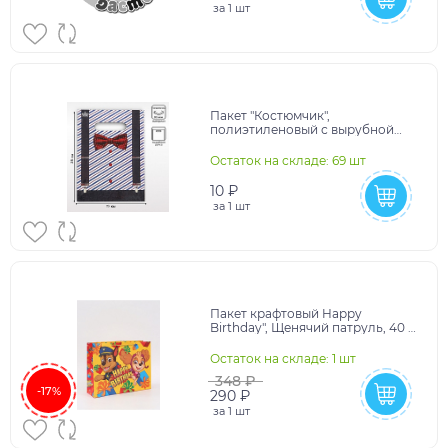
за
1 шт
Пакет "Костюмчик",
полиэтиленовый с вырубной
ручкой, 19х25 см, 30 мкм 9489587
Остаток на складе: 69 шт
10 ₽
за
1 шт
Пакет крафтовый Happy
Birthday", Щенячий патруль, 40 х
31 х 11,5 7514928
Остаток на складе: 1 шт
348 ₽
-17%
290 ₽
за
1 шт