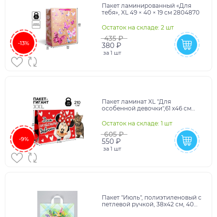
Пакет ламинированный «Для
тебя», XL 49 × 40 × 19 см 2804870
Остаток на складе: 2 шт
435 ₽
-13%
380 ₽
за
1 шт
Пакет ламинат XL "Для
особенной девочки",61 х46 см
1123137
Остаток на складе: 1 шт
605 ₽
-9%
550 ₽
за
1 шт
Пакет "Июль", полиэтиленовый с
петлевой ручкой, 38х42 см, 40
мкм 10988379