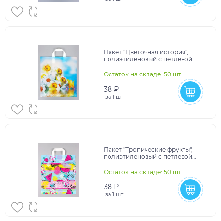
Пакет "Цветочная история",
полиэтиленовый с петлевой
ручкой, 38 х 42 + 3 см, 37 мкм
10962425
Остаток на складе: 50 шт
38 ₽
за
1 шт
Пакет "Тропические фрукты",
полиэтиленовый с петлевой
ручкой, 38 х 42 + 3 см, 37 мкм
10962423
Остаток на складе: 50 шт
38 ₽
за
1 шт