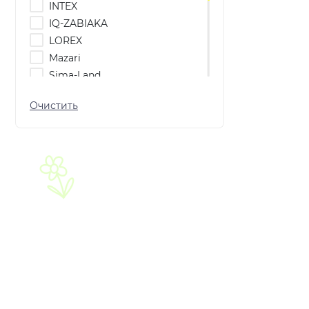
INTEX
IQ-ZABIAKA
LOREX
Mazari
Sima-Land
БУКВА-ЛЕНД
Весна
Выбражулька
Геодом
Десятое королевство
Жирафики
Играем вместе
Карапуз
Крошка Я
Моделист
Мульти Пульти
Наша игрушка
Невская палитра